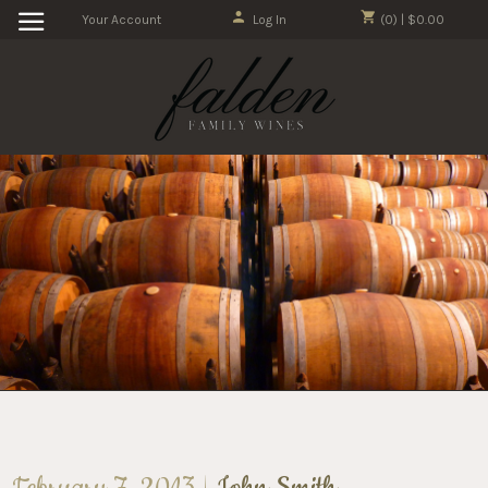
Your Account
Log In
(0) | $0.00